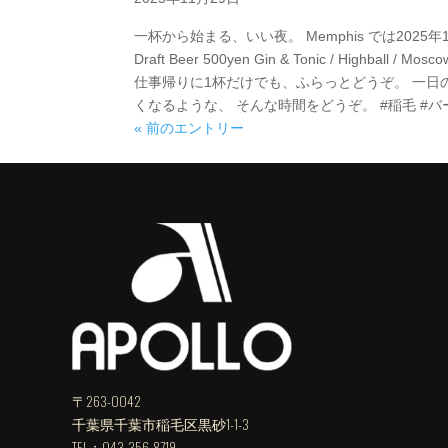
一杯から始まる、いい夜。 Memphis では2025
Draft Beer 500yen Gin & Tonic / Highbal
仕事帰りに1杯だけでも、ふらっとどうぞ。 一日
くなるような、 そんな時間をどうぞ。 #稲毛 #バー.
« 前のエントリー
〒263-0042
千葉県千葉市稲毛区黒砂1-1-3
TEL：043-356-8719