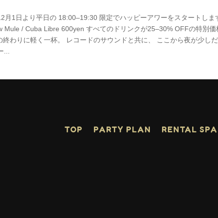
年12月1日より平日の 18:00–19:30 限定でハッピーアワーをスタートし
l / Moscow Mule / Cuba Libre 600yen すべてのドリンクが25–30% OFFの特
の終わりに軽く一杯。 レコードのサウンドと共に、 ここから夜が少し
..
TOP
PARTY PLAN
RENTAL SP