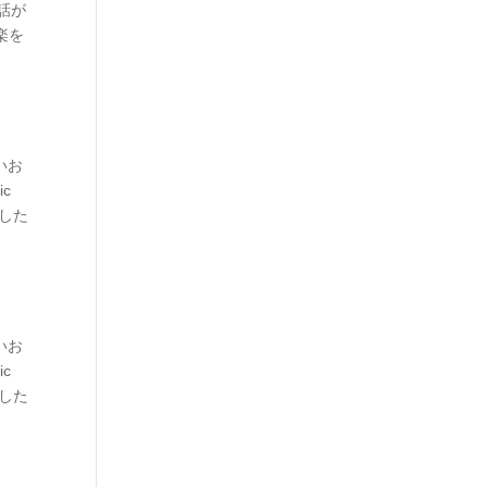
話が
楽を
いお
ic
とした
いお
ic
とした