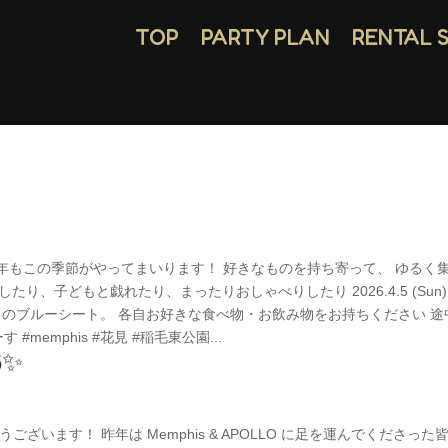
TOP
PARTY PLAN
RENTAL 
すが笑 今年もこの季節がやってまいります！ 好きなものを持ち寄って、 ゆるく
り、子どもと戯れたり、まったりおしゃべりしたり 2026.4.5 (Sun)
い100㎡のブルーシート。 各自お好きな食べ物・お飲み物をお持ちください 
emphis #花見 #稲毛東公園...
6✨
でとうございます！ 昨年は Memphis & APOLLO に足を運んでくださった