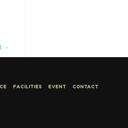
1】
→
ACE
FACILITIES
EVENT
CONTACT