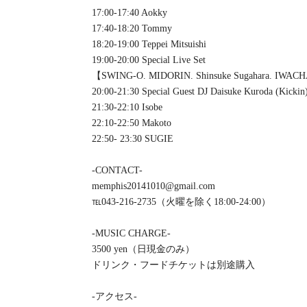
17:00-17:40 Aokky
17:40-18:20 Tommy
18:20-19:00 Teppei Mitsuishi
19:00-20:00 Special Live Set
【SWING-O. MIDORIN. Shinsuke Sugahara. IWA
20:00-21:30 Special Guest DJ Daisuke Kuroda (Kickin
21:30-22:10 Isobe
22:10-22:50 Makoto
22:50- 23:30 SUGIE
-CONTACT-
memphis20141010@gmail.com
℡043-216-2735（火曜を除く18:00-24:00）
-MUSIC CHARGE-
3500 yen（日現金のみ）
ドリンク・フードチケットは別途購入
-アクセス-