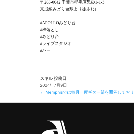
〒263-0042 千葉市稲毛区黒砂1-1-3
京成線みどり台駅より徒歩1分
#APOLLOみどり台
#柿落とし
#みどり台
#ライブスタジオ
#バー
スキル
投稿日
2024年7月9日
←
Memphisでは毎月一度ギター部を開催してお