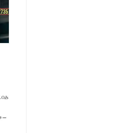
LOみ
チー