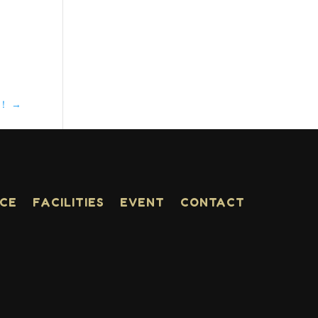
年！
→
ACE
FACILITIES
EVENT
CONTACT