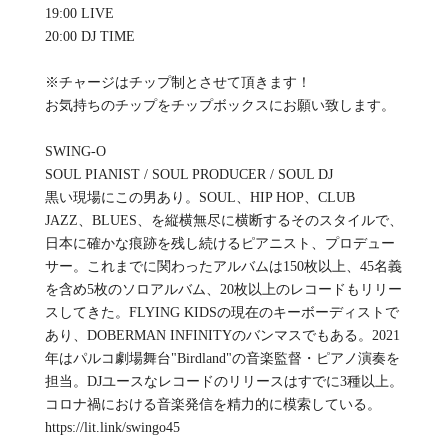
19:00 LIVE
20:00 DJ TIME
※チャージはチップ制とさせて頂きます！
お気持ちのチップをチップボックスにお願い致します。
SWING-O
SOUL PIANIST / SOUL PRODUCER / SOUL DJ
黒い現場にこの男あり。SOUL、HIP HOP、CLUB
JAZZ、BLUES、を縦横無尽に横断するそのスタイルで、
日本に確かな痕跡を残し続けるピアニスト、プロデュー
サー。これまでに関わったアルバムは150枚以上、45名義
を含め5枚のソロアルバム、20枚以上のレコードもリリー
スしてきた。FLYING KIDSの現在のキーボーディストで
あり、DOBERMAN INFINITYのバンマスでもある。2021
年はパルコ劇場舞台"Birdland"の音楽監督・ピアノ演奏を
担当。DJユースなレコードのリリースはすでに3種以上。
コロナ禍における音楽発信を精力的に模索している。
https://lit.link/swingo45